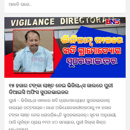
ଆଳତି ପରେ…
୧୫ ହଜାର ଟଙ୍କା ଲାଞ୍ଚ ନେଇ ଭିଜିଲାନ୍ସ ଜାଲରେ ପୁରୀ
ଡିଆଇସି ଅଫିସ ସୁପରଭାଇଜର
ପୁରୀ -: ଭିଜିଲାନ୍ସ ଜାଲରେ ଖଦି ଗ୍ରାମୋଦ୍ୟୋଗ ସୁପରଭାଇଜର୍
ନାରାୟଣ ପଟ୍ଟନାୟକ। ଜଣେ ଅଭିଯୋଗକାରୀଙ୍କଠାରୁ ୧୫ ହଜାର
ଟଙ୍କା ଲାଞ୍ଚ ନେଇ ଧରାପଡ଼ିଛନ୍ତି ସୁପରଭାଇଜର୍। ସୂଚନା ଅନୁଯାୟୀ,
ଆଜି ପୂର୍ବାହ୍ନ ପ୍ରାୟ ୧୧ଟା ୪୦ ସମୟରେ, ପୁରୀ ଜିଲ୍ଲା ଶିଳ୍ପ
କେନ୍ଦ୍ରରେ…