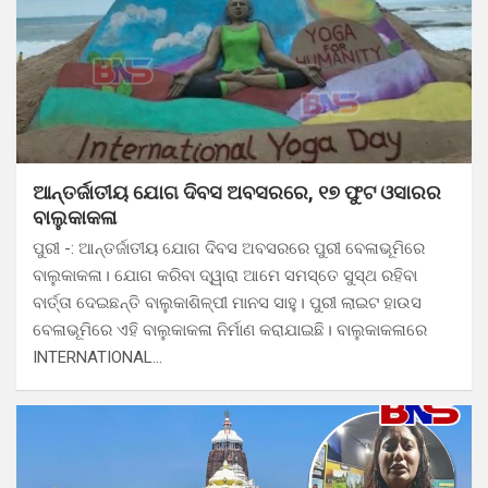
ଆନ୍ତର୍ଜାତୀୟ ଯୋଗ ଦିବସ ଅବସରରେ, ୧୭ ଫୁଟ ଓସାରର
ବାଲୁକାକଳା
ପୁରୀ -: ଆନ୍ତର୍ଜାତୀୟ ଯୋଗ ଦିବସ ଅବସରରେ ପୁରୀ ବେଳାଭୂମିରେ
ବାଲୁକାକଳା। ଯୋଗ କରିବା ଦ୍ୱାରା ଆମେ ସମସ୍ତେ ସୁସ୍ଥ ରହିବା
ବାର୍ତ୍ତା ଦେଇଛନ୍ତି ବାଲୁକାଶିଳ୍ପୀ ମାନସ ସାହୁ। ପୁରୀ ଲାଇଟ ହାଉସ
ବେଳାଭୂମିରେ ଏହି ବାଲୁକାକଳା ନିର୍ମାଣ କରାଯାଇଛି। ବାଲୁକାକଳାରେ
INTERNATIONAL…