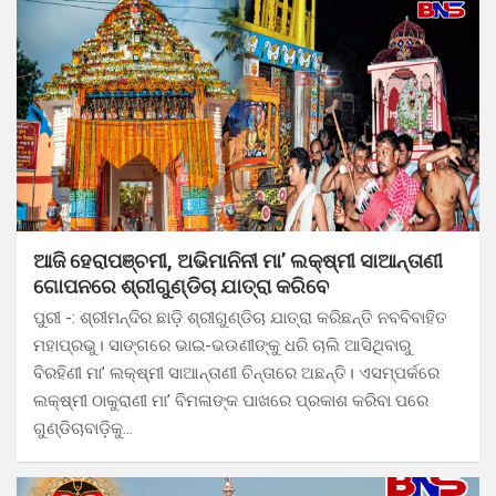
ଆଜି ହେରାପଞ୍ଚମୀ, ଅଭିମାନିନୀ ମା’ ଲକ୍ଷ୍ମୀ ସାଆନ୍ତାଣୀ
ଗୋପନରେ ଶ୍ରୀଗୁଣ୍ଡିଚା ଯାତ୍ରା କରିବେ
ପୁରୀ -: ଶ୍ରୀମନ୍ଦିର ଛାଡ଼ି ଶ୍ରୀଗୁଣ୍ଡିଚା ଯାତ୍ରା କରିଛନ୍ତି ନବବିବାହିତ
ମହାପ୍ରଭୁ। ସାଙ୍ଗରେ ଭାଇ-ଭଉଣୀଙ୍କୁ ଧରି ଚାଲି ଆସିଥିବାରୁ
ବିରହିଣୀ ମା’ ଲକ୍ଷ୍ମୀ ସାଆନ୍ତାଣୀ ଚିନ୍ତାରେ ଅଛନ୍ତି। ଏସମ୍ପର୍କରେ
ଲକ୍ଷ୍ମୀ ଠାକୁରାଣୀ ମା’ ବିମଳାଙ୍କ ପାଖରେ ପ୍ରକାଶ କରିବା ପରେ
ଗୁଣ୍ଡିଚାବାଡ଼ିକୁ…