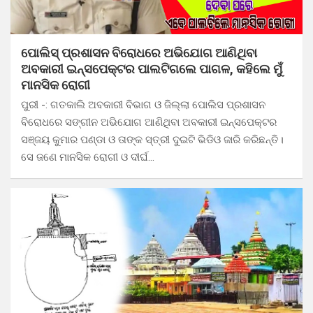
ପୋଲିସ୍ ପ୍ରଶାସନ ବିରୋଧରେ ଅଭିଯୋଗ ଆଣିଥିବା
ଅବକାରୀ ଇନ୍ସପେକ୍ଟର ପାଲଟିଗଲେ ପାଗଳ, କହିଲେ ମୁଁ
ମାନସିକ ରୋଗୀ
ପୁରୀ -: ଗତକାଲି ଅବକାରୀ ବିଭାଗ ଓ ଜିଲ୍ଲା ପୋଲିସ ପ୍ରଶାସନ
ବିରୋଧରେ ସଙ୍ଗୀନ ଅଭିଯୋଗ ଆଣିଥିବା ଅବକାରୀ ଇନ୍ସପେକ୍ଟର
ସଞ୍ଜୟ କୁମାର ପଣ୍ଡା ଓ ତାଙ୍କ ସ୍ତ୍ରୀ ଦୁଇଟି ଭିଡିଓ ଜାରି କରିଛନ୍ତି।
ସେ ଜଣେ ମାନସିକ ରୋଗୀ ଓ ଦୀର୍ଘ…