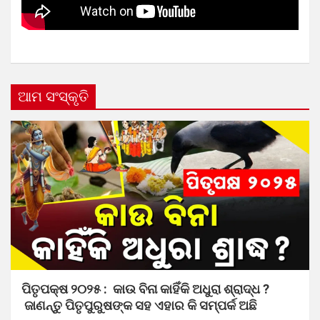
ଆମ ସଂସ୍କୃତି
ପିତୃପକ୍ଷ ୨୦୨୫ : କାଉ ବିନା କାହିଁକି ଅଧୁରା ଶ୍ରାଦ୍ଧ ?
ଜାଣନ୍ତୁ ପିତୃପୁରୁଷଙ୍କ ସହ ଏହାର କି ସମ୍ପର୍କ ଅଛି