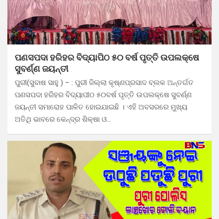
ପଣସପଦା ହରିହର ବିଦ୍ୟାପିଠ ୫୦ ବର୍ଷ ପୃତ୍ତି ଉପଲକ୍ଷେ
ସୁବର୍ଣ୍ଣ ଜୟନ୍ତୀ
ପୁରୀ(ସୁବାଷ ସାହୁ ) – : ପୁରୀ ଜିଲ୍ଲା କୃଷ୍ଣପ୍ରସାଦ ବ୍ଲକ ଅନ୍ତର୍ଗତ
ପଣସପଦା ହରିହର ବିଦ୍ୟାପୀଠ ୫୦ବର୍ଷ ପୃତ୍ତି ଉପଲକ୍ଷେ ସୁବର୍ଣ୍ଣ
ଜୟନ୍ତୀ ସମାରୋହ ପାଳିତ ହୋଇଯାଇଛି । ଏହି ଅବସରରେ ମୁଖ୍ୟ
ଅତିଥି ଭାବରେ କେନ୍ଦ୍ର ଶିକ୍ଷା ଓ…