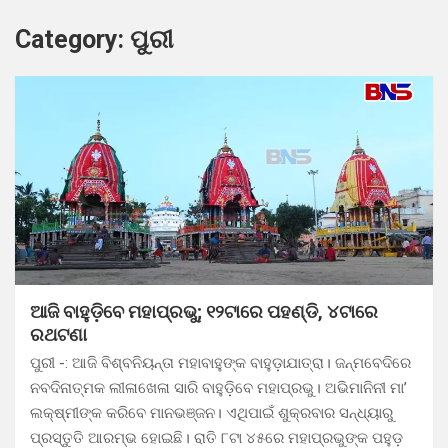
Category:
ପୁରୀ
ଆଜି ବାହୁଡ଼ିବେ ମହାପ୍ରଭୁ; ୧୨ଟାରେ ପହଣ୍ଡି, ୪ଟାରେ
ରଥଟଣା
ପୁରୀ -: ଆଜି ବିଶ୍ବନିୟନ୍ତା ମହାବାହୁଙ୍କ ବାହୁଡ଼ାଯାତ୍ରା। ଜନ୍ମବେଦିରେ
ନବଦିନାତ୍ମକ ଲୀଳାଖେଳା ସାରି ବାହୁଡ଼ିବେ ମହାପ୍ରଭୁ। ଅଭିମାନିନୀ ମା’
ଲକ୍ଷ୍ମୀଙ୍କ କରିବେ ମାନଭଞ୍ଜନ। ଏଥିପାଇଁ ଶୁକ୍ରବାର ସନ୍ଧ୍ୟାରୁ
ପ୍ରସ୍ତୁତି ଆରମ୍ଭ ହୋଇଛି। ରାତି ୮ଟା ୪୫ରେ ମହାପ୍ରଭୁଙ୍କ ପହୁଡ଼