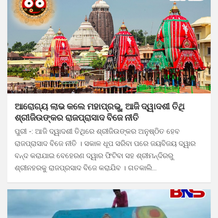
ଆରୋଗ୍ୟ ଲାଭ କଲେ ମହାପ୍ରଭୁ, ଆଜି ଦ୍ୱାଦଶୀ ତିଥି
ଶ୍ରୀଜିଉଙ୍କର ରାଜପ୍ରାସାଦ ବିଜେ ନୀତି
ପୁରୀ -: ଆଜି ଦ୍ୱାଦଶୀ ତିଥିରେ ଶ୍ରୀଜିଉଙ୍କର ଅନୁଷ୍ଠିତ ହେବ
ରାଜପ୍ରାସାଦ ବିଜେ ନୀତି । ସକାଳ ଧୂପ ସରିବା ପରେ ଜୟବିଜୟ ଦ୍ୱାର
ବନ୍ଦ କରାଯାଇ ବେହେରଣ ଦ୍ୱାର ଫିଟିବା ସହ ଶ୍ରୀମନ୍ଦିରରୁ
ଶ୍ରୀନହରକୁ ରାଜପ୍ରସାଦ ବିଜେ କରାଯିବ । ଗତକାଲି…