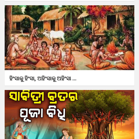
ହିଂସାକୁ ହିଂସା, ଅହିଂସାକୁ ଅହିଂସା …