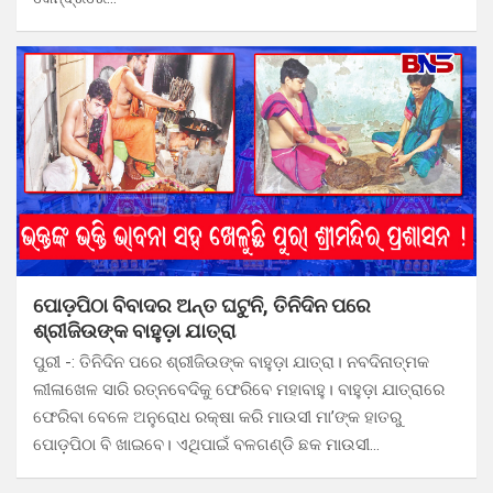
ପୋଡ଼ପିଠା ବିବାଦର ଅନ୍ତ ଘଟୁନି, ତିନିଦିନ ପରେ
ଶ୍ରୀଜିଉଙ୍କ ବାହୁଡ଼ା ଯାତ୍ରା
ପୁରୀ -: ତିନିଦିନ ପରେ ଶ୍ରୀଜିଉଙ୍କ ବାହୁଡ଼ା ଯାତ୍ରା। ନବଦିନାତ୍ମକ
ଲୀଳାଖେଳ ସାରି ରତ୍ନବେଦିକୁ ଫେରିବେ ମହାବାହୁ। ବାହୁଡ଼ା ଯାତ୍ରାରେ
ଫେରିବା ବେଳେ ଅନୁରୋଧ ରକ୍ଷା କରି ମାଉସୀ ମା’ଙ୍କ ହାତରୁ
ପୋଡ଼ପିଠା ବି ଖାଇବେ। ଏଥିପାଇଁ ବଳଗଣ୍ଡି ଛକ ମାଉସୀ…