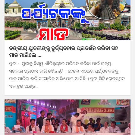
ବଙ୍ଗୀୟ ଯୁବତୀଙ୍କୁ ଦୁର୍ବ୍ୟବହାର ପ୍ରଦର୍ଶନ କରିବା ସହ
ମାଡ ମାରିଲେ …
ପୁରୀ -: ପୁରୀକୁ ବିଶ୍ୱ ଐତିହ୍ୟରେ ପରିଣତ କରିବା ପାଇଁ ରାଜ୍ୟ
ସରକାର ପ୍ରୟାସ ଜାରି ରଖିଛନ୍ତି । ହେଲେ ଏଠାରେ ପର୍ଯ୍ୟଟକଙ୍କୁ
ମାଡ ମାରିବା ଭଳି ସାଂଘାତିକ ଅଭିଯୋଗ ଆସିଛି । ପୁରୀ ସିଟି ରୋଡସ୍ଥିତ
ଏକ ଟୁର ଆଣ୍ଡ…