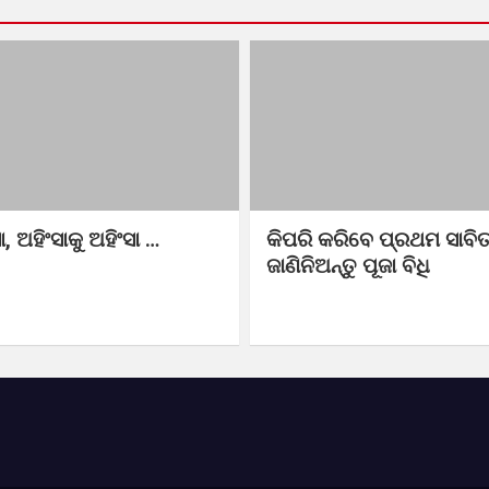
ସା, ଅହିଂସାକୁ ଅହିଂସା …
କିପରି କରିବେ ପ୍ରଥମ ସାବିତ
ଜାଣିନିଅନ୍ତୁ ପୂଜା ବିଧି