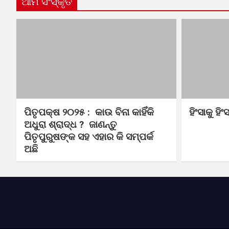
ଆମ ସଂସ୍କୃତି
ପିତୃପକ୍ଷ ୨୦୨୫ : କାଉ ବିନା କାହିଁକି
ହିଂସାକୁ ହିଂ
ଅଧୁରା ଶ୍ରାଦ୍ଧ ? ଜାଣନ୍ତୁ
ପିତୃପୁରୁଷଙ୍କ ସହ ଏହାର କି ସମ୍ପର୍କ
ଅଛି