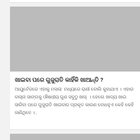
ଖାଇବା ପରେ ଗୁଜୁରାତି କାହିଁକି ଖାଆନ୍ତି ?
ଆୟୁର୍ବେଦରେ ଏହାକୁ ମସଲା ମଧ୍ୟରେ ରାଣୀ ବୋଲି କୁହାଯାଏ । ଏହାର
ବାସ୍ନା ସାଙ୍ଗକୁ ଔଷଧୀୟ ଗୁଣ ସବୁଠୁ ଖାସ୍ । ହେଲେ ଖାଦ୍ୟ ଖାଇ
ସାରିବା ପରେ ଗୁଜୁରାତି ଖାଇବାର ପ୍ରକୃତ କାରଣ ବୋଧହୁଏ କେହି କେହି
ଜାଣିଥିବେ ।…