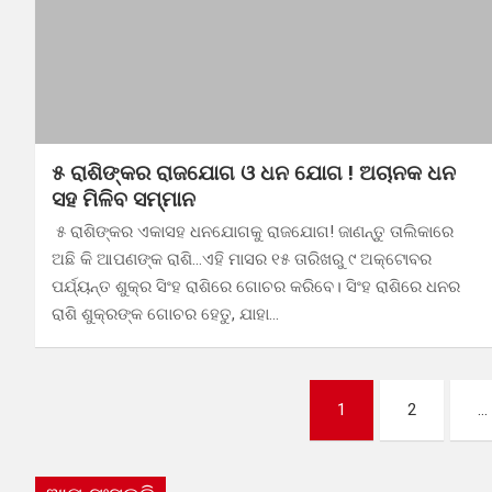
୫ ରାଶିଙ୍କର ରାଜଯୋଗ ଓ ଧନ ଯୋଗ ! ଅଚାନକ ଧନ
ସହ ମିଳିବ ସମ୍ମାନ
୫ ରାଶିଙ୍କର ଏକାସହ ଧନଯୋଗକୁ ରାଜଯୋଗ! ଜାଣନ୍ତୁ ତାଲିକାରେ
ଅଛି କି ଆପଣଙ୍କ ରାଶି…ଏହି ମାସର ୧୫ ତାରିଖରୁ ୯ ଅକ୍ଟୋବର
ପର୍ଯ୍ୟନ୍ତ ଶୁକ୍ର ସିଂହ ରାଶିରେ ଗୋଚର କରିବେ। ସିଂହ ରାଶିରେ ଧନର
ରାଶି ଶୁକ୍ରଙ୍କ ଗୋଚର ହେତୁ, ଯାହା…
Posts
1
2
…
pagination