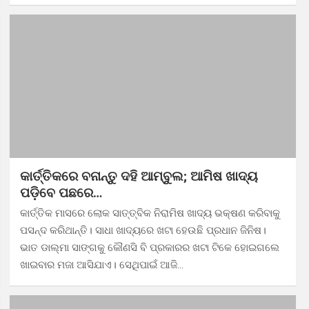
କାର୍ତ୍ତିକରେ ବନାନ୍ତୁ ଦହି ଆମ୍ବୁଲ; ଆମିଷ ଖାଦ୍ୟ
ପଡ଼ିବେ ପଛରେ…
କାର୍ତ୍ତିକ ମାସରେ ଲୋକ ସାତ୍ତ୍ବିକ ନିରାମିଷ ଖାଦ୍ୟ ଭକ୍ଷଣ କରିବାକୁ
ପସନ୍ଦ କରିଥାନ୍ତି। ସାଧା ଖାଦ୍ୟରେ ଖଟା ହେଉଛି ପ୍ରଧାନ ଜିନିଷ।
ଭାତ ଡାଲ୍‌ମା ସାଙ୍ଗକୁ କୌଣସି ବି ପ୍ରକାରର ଖଟା ଟିକେ ହୋଇଗଲେ
ଖାଇବାର ମଜା ଆସିଯାଏ। ସେଥିପାଇଁ ଆଜି…