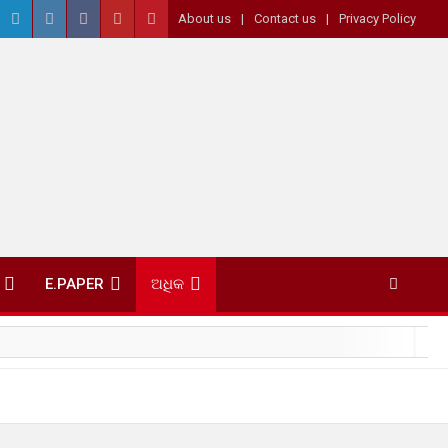
About us
Contact us
Privacy Policy
E.PAPER
ଅଧିକ