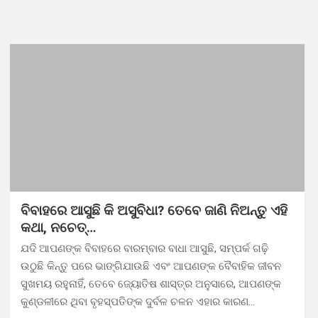
ଚାଲିଗଲେ ଦୁଇଜଣ
ବିବାହରେ ଆସୁଛି କି ଅସୁବିଧା? ତେବେ ଜାଣି ନିଅନ୍ତୁ ଏହି
କଥା, ନଚେତ୍…
ଯଦି ଆପଣଙ୍କ ବିବାହରେ ବାରମ୍ବାର ବାଧା ଆସୁଛି, ସମ୍ପର୍କ ଗଢ଼ି
ଉଠୁଛି କିନ୍ତୁ ପରେ ଭାଙ୍ଗିଯାଉଛି ଏବଂ ଆପଣଙ୍କ ବୈବାହିକ ଜୀବନ
ସୁଖମୟ ରହୁନାହିଁ, ତେବେ ଜ୍ୟୋତିଷ ଶାସ୍ତ୍ର ଅନୁସାରେ, ଆପଣଙ୍କ
କୁଣ୍ଡଳୀରେ ଥିବା ବୃହସ୍ପତିଙ୍କ ଦୁର୍ବଳ ଚଳନ ଏହାର କାରଣ…