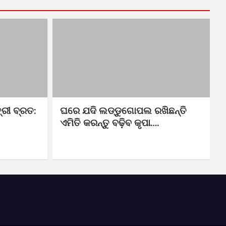
୍ରୀ ବ୍ରତ:
ଘରେ ଯଦି ଲଡ୍ଡୁଗୋପଲ ରଖିଛନ୍ତି
ଏମିତି କରନ୍ତୁ ବଢ଼ିବ କୃପା….