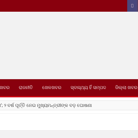
0
 ଖବର
ରାଜନୀତି
ଖେଳଖବର
ସ୍ବାସ୍ଥ୍ୟ ହିଁ ସମ୍ପଦ
ଜିଲ୍ଲା ଖବର
 ୨ ବର୍ଷ ପୂର୍ତ୍ତି ନେଇ ମୁଖ୍ୟମନ୍ତ୍ରୀଙ୍କ ବଡ଼ ଘୋଷଣା
ି ପିମ୍ପୁଡି
ମର୍ଟମ ରିପୋର୍ଟ ଖୋଲିଲା ଜଘନ୍ୟ କାଣ୍ଡର ସତ
ଇଁ ପ୍ରେମିକା ଜିଦ୍ ଧରିଲା ପରେ ଓଭରବ୍ରିଜ ଉପରୁ ବାଇକରୁ ଠେଲିଦେଲା ପ୍ରେମିକ !