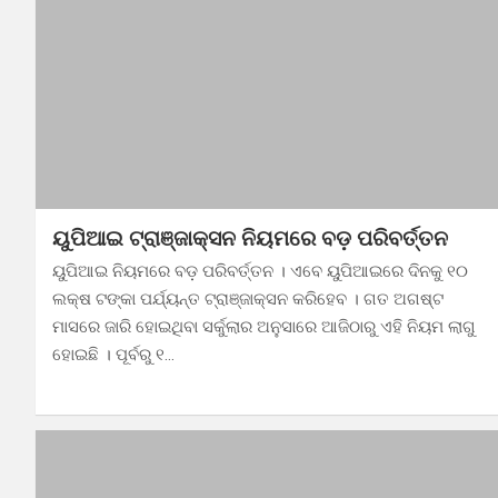
ୟୁପିଆଇ ଟ୍ରାଞ୍ଜାକ୍ସନ ନିୟମରେ ବଡ଼ ପରିବର୍ତ୍ତନ
ୟୁପିଆଇ ନିୟମରେ ବଡ଼ ପରିବର୍ତ୍ତନ । ଏବେ ୟୁପିଆଇରେ ଦିନକୁ ୧୦
ଲକ୍ଷ ଟଙ୍କା ପର୍ଯ୍ୟନ୍ତ ଟ୍ରାଞ୍ଜାକ୍ସନ କରିହେବ । ଗତ ଅଗଷ୍ଟ
ମାସରେ ଜାରି ହୋଇଥିବା ସର୍କୁଲାର ଅନୁସାରେ ଆଜିଠାରୁ ଏହି ନିୟମ ଲାଗୁ
ହୋଇଛି । ପୂର୍ବରୁ ୧…