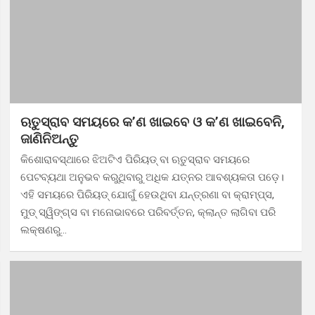
ଋତୁସ୍ରାବ ସମୟରେ କ’ଣ ଖାଇବେ ଓ କ’ଣ ଖାଇବେନି,
ଜାଣିନିଅନ୍ତୁ
କିଶୋରାବସ୍ଥାରେ ଝିଅଟିଏ ପିରିୟଡ୍ ବା ଋତୁସ୍ରାବ ସମୟରେ
ପେଟବ୍ୟଥା ଅନୁଭବ କରୁଥିବାରୁ ଅଧିକ ଯତ୍ନର ଆବଶ୍ୟକତା ପଡ଼େ।
ଏହି ସମୟରେ ପିରିୟଡ୍ ଯୋଗୁଁ ହେଉଥିବା ଯନ୍ତ୍ରଣା ବା କ୍ରାମ୍ପ୍ସ,
ମୁଡ୍ ସ୍ୱିଙ୍ଗ୍ସ ବା ମନୋଭାବରେ ପରିବର୍ତ୍ତନ, କ୍ଲାନ୍ତ ଲାଗିବା ପରି
ଲକ୍ଷଣରୁ…