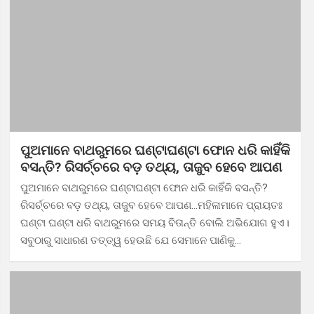
ପୁଅମାନେ ବାଥରୁମରେ ଘଣ୍ଟାଘଣ୍ଟା ଫୋନ ଧରି କାହିଁକି
ବସନ୍ତି? ରିସର୍ଚ୍ଚରେ ବଡ଼ ତଥ୍ୟ, ତାଜୁବ ହେବେ ଆପଣ
ପୁଅମାନେ ବାଥରୁମରେ ଘଣ୍ଟାଘଣ୍ଟା ଫୋନ ଧରି କାହିଁକି ବସନ୍ତି?
ରିସର୍ଚ୍ଚରେ ବଡ଼ ତଥ୍ୟ, ତାଜୁବ ହେବେ ଆପଣ…ମହିଳାମାନେ ପ୍ରାୟତଃ
ଘଣ୍ଟା ଘଣ୍ଟା ଧରି ବାଥରୁମରେ ସମୟ ବିତାନ୍ତି ବୋଲି ଅଭିଯୋଗ ହୁଏ।
ସବୁଠାରୁ ସାଧାରଣ ତତ୍ତ୍ୱ ହେଉଛି ଯେ ସେମାନେ ପାଣିକୁ…