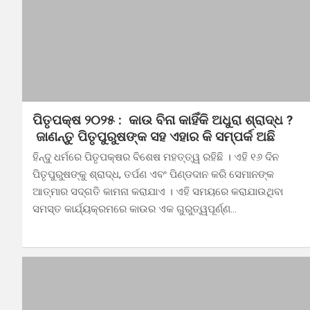
ପିତୃପକ୍ଷ ୨୦୨୫ : କାଉ ବିନା କାହିଁକି ଅଧୁରା ଶ୍ରାଦ୍ଧ ?
ଜାଣନ୍ତୁ ପିତୃପୁରୁଷଙ୍କ ସହ ଏହାର କି ସମ୍ପର୍କ ଅଛି
ହିନ୍ଦୁ ଧର୍ମରେ ପିତୃପକ୍ଷର ବିଶେଷ ମହତ୍ତ୍ୱ ରହିଛି । ଏହି ୧୬ ଦିନ
ପିତୃପୁରୁଷଙ୍କୁ ଶ୍ରାଦ୍ଧ, ତର୍ପଣ ଏବଂ ପିଣ୍ଡଦାନ କରି ସେମାନଙ୍କ
ଆତ୍ମାର ସଦ୍‌ଗତି କାମନା କରାଯାଏ । ଏହି ସମୟରେ କରାଯାଉଥିବା
ସମସ୍ତ କାର୍ଯ୍ୟକ୍ରମରେ କାଉର ଏକ ଗୁରୁତ୍ୱପୂର୍ଣ୍ଣ…