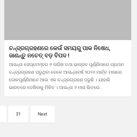
ଚନ୍ଦ୍ରଗ୍ରହଣରେ କେଉଁ ସମୟରୁ ପାକ ନିଷେଧ,
ଜାଣନ୍ତୁ ନଚେତ୍ ବଡ଼ ବିପଦ !
ଆସନ୍ତା ସେପ୍ଟେମ୍ବର ୭ ତାରିଖ ତଥା ଭାଦ୍ରବ ପୂର୍ଣ୍ଣିମାରେ ପ୍ରଥମ
ଚନ୍ଦ୍ରଗ୍ରହଣ ପଡୁଥିବା ବେଳେ ଆସନ୍ତାବର୍ଷ ୨୦୨୬ ମାର୍ଚ୍ଚ ମାସରେ
ଦୋଳପୂର୍ଣ୍ଣିମାନେ ଆଉ ଏକ ଚନ୍ଦ୍ରଗ୍ରହଣ ପଡୁଛି । ଯାହାକି
ଭାରତରେ ଦେଖିବାକୁ ମିଳିବ । ଆସନ୍ତା ୬ ମାସ ଭିତରେ…
31
Next