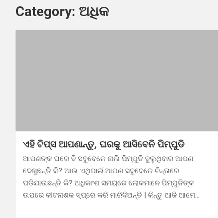
ନୂଆ ବିବାହ, ନୂଆ ସ୍ଵପ୍ନ… ହଠାତ୍ 
Category:
ଅଧିକ
ଏହି ଟିପ୍ସ ଆପଣାନ୍ତୁ, ଘରକୁ ଆସିବେନି ପିମ୍ପୁଡି
ଆପଣଙ୍କ ଘରେ ବି ସବୁବେଳେ ନାଲି ପିମ୍ପୁଡି ବୁଲୁଥିବାର ଆପଣ
ଦେଖୁଛନ୍ତି କି? ଆଉ ଏଥିପାଇଁ ଆପଣ ସବୁବେଳେ ଚିନ୍ତାରେ
ପଡିଯାଉଛନ୍ତି କି? ଅଧିକାଂଶ ସମୟରେ ଲୋକମାନେ ପିମ୍ପୁଡିଙ୍କ
ଉପରେ କୀଟନାଶକ ସ୍ପ୍ରେ କରି ମାରିଦିଅନ୍ତି | କିନ୍ତୁ ଆଜି ଆମେ…