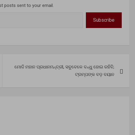
st posts sent to your email.
Subscribe
ମୋଦି ମହାନ ପ୍ରଧାନମନ୍ତ୍ରୀ, ସବୁବେଳେ ବନ୍ଧୁ ହୋଇ ରହିବି;
ଟ୍ରମ୍ପଙ୍କ ବଡ଼ ବୟାନ