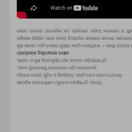
ଭାରତ ଉପରେ ଆମେରିକା ୫୦ ପ୍ରତିଶତ ଟାରିଫ୍ ଲଗାଇବା ଓ ୟୁକ୍ର
କରିବାର କିଛିଦିନ ପରେ ଚୀନର ତିଆନଜିନ ସହରରେ ସାଂଘାଇ ସହଯୋଗ 
ରୁଷ ସମେତ ୨୬ଟି ଦେଶର ମୁଖ୍ୟ ଏକାଠି ହୋଇଥିଲେ । ଏହାକୁ ଟ୍ରମ୍ପ ଟା
ଟ୍ରମ୍ପଙ୍କ ବିସ୍ଫୋରକ ବୟାନ
‘ଭାରତ ଓ ରୁଷ ବିପଦପୂର୍ଣ୍ଣ ଚୀନ ହାତରେ ପଡ଼ିଯାଇଛନ୍ତି’
‘ଆମେ ଦୁଇଦେଶକୁ ହରାଇଦେବା ପରି ମନେହେଉଛି’
ଚୀନରେ ମୋଦୀ, ପୁଟିନ ଓ ଜିନପିଙ୍ଗ୍ ଏକାଠି ହେବା ପରେ ମନ୍ତବ୍ୟ
ସାମାଜିକ ଗଣମାଧ୍ୟମ ଟ୍ରୁଥରେ ଲେଖିଛନ୍ତି ଟ୍ରମ୍ପ୍