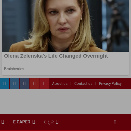
About us
Contact us
Privacy Policy
E.PAPER
ଅଧିକ