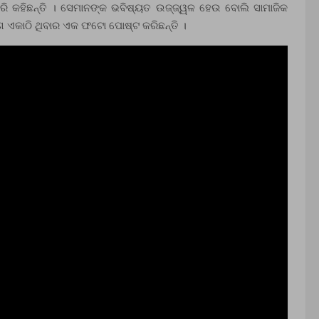
ଏପରି କହିଛନ୍ତି । ସେମାନଙ୍କ ଭବିଷ୍ୟତ ଉଜ୍ଜ୍ୱଳ ହେଉ ବୋଲି ସାମାଜିକ
ଙ୍ଗ ଏକାଠି ଥିବାର ଏକ ଫଟୋ ପୋଷ୍ଟ କରିଛନ୍ତି ।