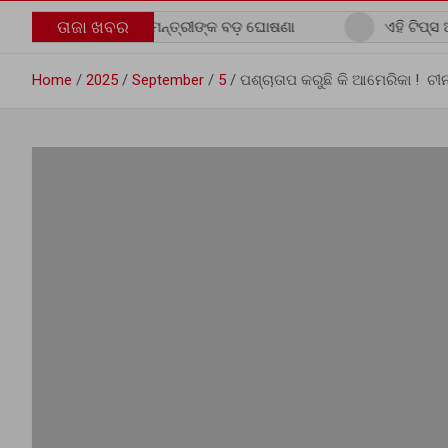
ତାଜା ଖବର
୍ତି ନେଇ ମୁଖ୍ୟମନ୍ତ୍ରୀଙ୍କ ବଡ଼ ଘୋଷଣା
ଏହି ଟିପ୍ସ ଆପଣାନ୍ତୁ, ଘ
Home
2025
September
5
ପଶ୍ଚାତାପ କରୁଛି କି ଆମେରିକା ! ଚୀ