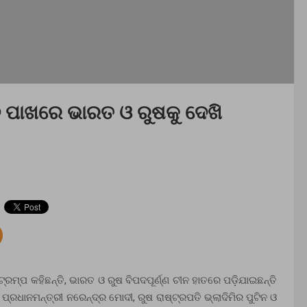
ନ ପାଖରେ ଭାରତ ଓ ରୁଷକୁ ଦେଖି
ମ୍ପ କହିଛନ୍ତି, ଭାରତ ଓ ରୁଷ ବିପଦପୂର୍ଣ୍ଣ ଚୀନ ହାତରେ ପଡ଼ିଯାଇଛନ୍ତି
ାନମନ୍ତ୍ରୀ ନରେନ୍ଦ୍ର ମୋଦୀ, ରୁଷ ରାଷ୍ଟ୍ରପତି ଭ୍ଲାଦିମିର ପୁଟିନ ଓ