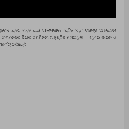
େନ ଯୁଦ୍ଧ ବନ୍ଦ ପାଇଁ ଆଲାସ୍କାରେ ପୁଟିନ ଏୱଂ ଟ୍ରମ୍ପ ଆଲୋଚନା
ସଂଗଠନରେ ଶିଖର ସମ୍ମିଳନୀ ଅନୁଷ୍ଠିତ ହୋଇଥିଲା । ଏଥିରେ ଭାରତ ଓ
ର୍ଗେଟ୍ କରିଛନ୍ତି ।