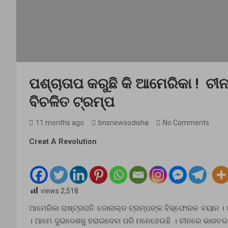
ପଶ୍ଚାତାପ କରୁଛି କି ଆମେରିକା ! ଚୀ
ବିଚଳିତ ଟ୍ରମ୍ପ
11 months ago
bnsnewsodisha
No Comments
Creat A Revolution
views
2,518
ଆମେରିକା ରାଷ୍ଟ୍ରପତି ଡୋନାଲ୍ଡ ଟ୍ରମ୍ପଙ୍କ ବିସ୍ଫୋରକ ବୟାନ । ଟ୍ର
। ଆମେ ଦୁଇଦେଶକୁ ହରାଇଦେବା ପରି ମନେହେଉଛି । ଚୀନରେ ଭାରତର ପ୍ରଧ