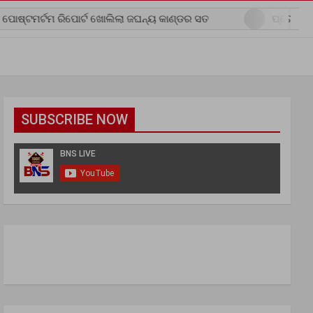
ମ ରିପୋର୍ଟ ଖୋଲିଲା ଜଘନ୍ୟ କାଣ୍ଡର ସତ
ପ୍ରେମିକ ସାଜିଲା ଜଲ୍ହା
SUBSCRIBE NOW