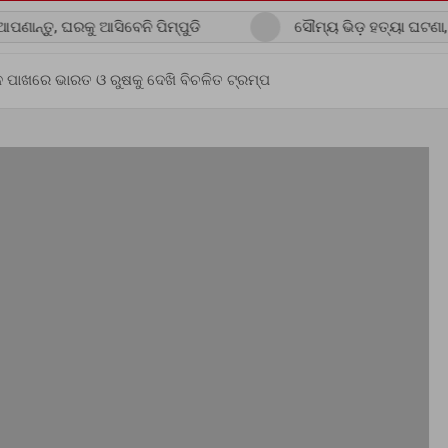
ରକୁ ଆସିବେନି ପିମ୍ପୁଡି
ସୌମ୍ୟ ଭିଡ଼ ହତ୍ୟା ଘଟଣା, ପୋଷ୍ଟମର୍ଟ
ନ ପାଖରେ ଭାରତ ଓ ରୁଷକୁ ଦେଖି ବିଚଳିତ ଟ୍ରମ୍ପ