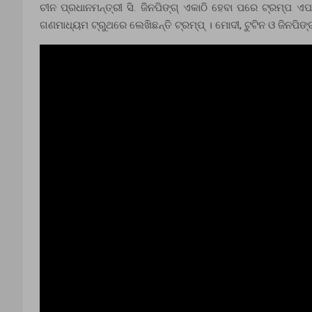
ଚୀନ ପ୍ରଧାନମନ୍ତ୍ରୀ ସି. ଜିନପିଙ୍ଗ୍ ଏକାଠି ହେବା ପରେ ଟ୍ରମ୍ପ 
ଗଣମାଧ୍ୟମ ଟ୍ରୁଥରେ ଲେଖିଛନ୍ତି ଟ୍ରମ୍ପ୍ । ମୋଦୀ, ଟୁଟିନ ଓ ଜିନପି