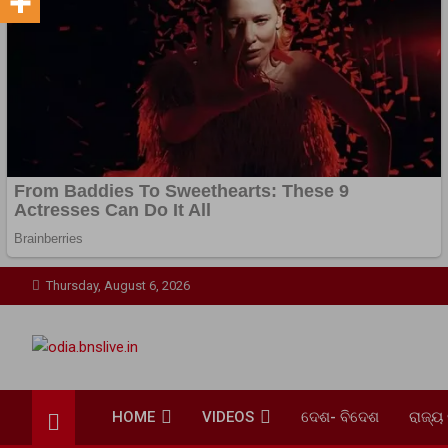
Skip
Thursday, August 6, 2026
to
content
odia.bnslive.in
No.1 Bharat News Service Portal Govt. Regd.No. OD-07-001608
HOME
VIDEOS
ଦେଶ- ବିଦେଶ
ରାଜ୍ୟ