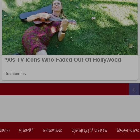
0
 ଖବର
ରାଜନୀତି
ଖେଳଖବର
ସ୍ବାସ୍ଥ୍ୟ ହିଁ ସମ୍ପଦ
ଜିଲ୍ଲା ଖବର