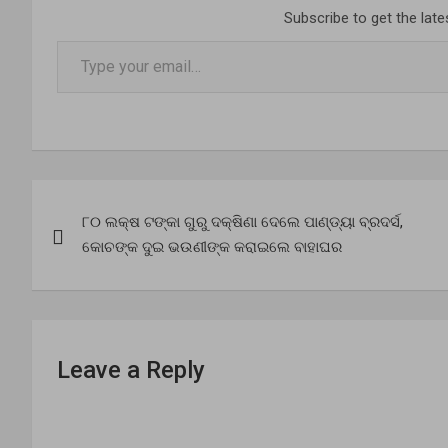
Subscribe to get the late
Type your email…
Post
୮୦ ଲକ୍ଷ ଟଙ୍କା ଗୁରୁ ଦକ୍ଷିଣା ଦେଲେ ପାଣ୍ଡ୍ୟା ବ୍ରଦର୍ସ,
navigation
କୋଚଙ୍କ ଦୁଇ ଭଉଣୀଙ୍କ କରାଇଲେ ବାହାଘର
Leave a Reply