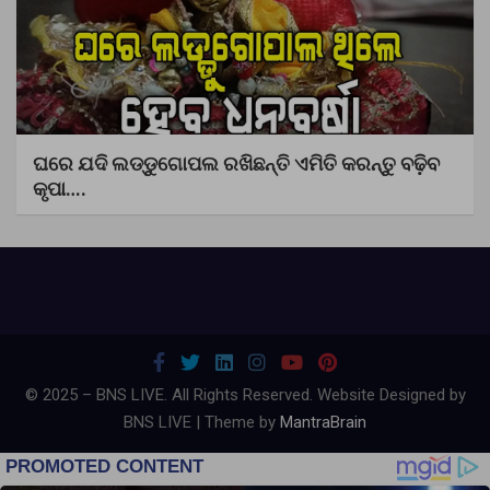
ଘରେ ଯଦି ଲଡ୍ଡୁଗୋପଲ ରଖିଛନ୍ତି ଏମିତି କରନ୍ତୁ ବଢ଼ିବ
କୃପା….
© 2025 – BNS LIVE. All Rights Reserved. Website Designed by
BNS LIVE | Theme by
MantraBrain