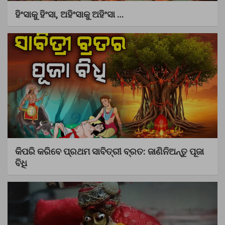
ହିଂସାକୁ ହିଂସା, ଅହିଂସାକୁ ଅହିଂସା …
କିପରି କରିବେ ପ୍ରଥମ ସାବିତ୍ରୀ ବ୍ରତ: ଜାଣିନିଅନ୍ତୁ ପୂଜା
ବିଧି