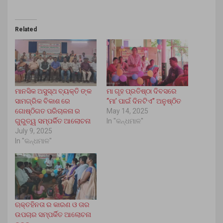
Related
ମାନସିକ ଅସୁସ୍ଥ ବ୍ୟକ୍ତି ଙ୍କ
ମା ଗୃହ ପ୍ରତିଷ୍ଠା ଦିବସରେ
ସାମଗ୍ରିକ ବିକାଶ ରେ
“ମା’ ପାଇଁ ଦିନଟିଏ” ଅନୁଷ୍ଠିତ
ଗୋଷ୍ଠିଗତ ପରିଚାଳନା ର
May 14, 2025
ଗୁରୁତ୍ୱ ସମ୍ପର୍କିତ ଆଲୋଚନା
In "କନ୍ଧମାଳ"
July 9, 2025
In "କନ୍ଧମାଳ"
ଋକ୍ତହିନତା ର କାରଣ ଓ ତାର
ଉପଚାର ସମ୍ପର୍କିତ ଆଲୋଚନା