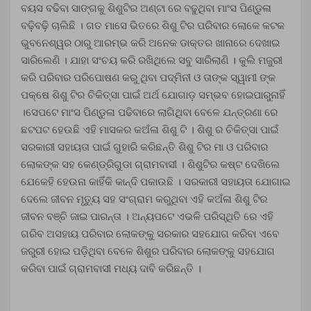
ବୟସ ବଢିବା ସାଙ୍ଗକୁ ଶିଶୁଟିର ଅଣ୍ଟା ରେ ବଢୁଥିବା ମାଂସ ପିଣ୍ଡୁଳା
ବଢ଼ିବଢ଼ି ଚାଲିଛି । ଗତ ମାସେ ଭିତରେ ଶିଶୁ ଟିର ପରିବାର ଲୋକେ କଟକ
ଭୁବନେଶ୍ୱର ଠାରୁ ଆରମ୍ଭ କରି ଅନେକ ଡାକ୍ତର ଖାନାରେ ଦେଖାଇ
ସାରିଲେଣି । ଯାହା ସଂଚୟ କରି ରଖିଥିଲେ ସବୁ ସାରିଲାଣି । କୁଲି ମଜୁରୀ
କରି ପରିବାର ପରିପୋଷଣ କରୁ ଥିବା ପଦ୍ମିନୀ ଓ ତାଙ୍କ ସ୍ୱାମୀ ଙ୍କ
ପକ୍ଷେ ଶିଶୁ ଟିର ଚିକିତ୍ସା ପାଇଁ ଅର୍ଥ ଯୋଗାଡ଼ ସମ୍ଭବ ହୋଇପାରୁନାହିଁ
।ସେପଟେ ମାଂସ ପିଣ୍ଡୁଳା ପଢିବାରେ ଲାଗିଥିବା ବେଳେ ଯନ୍ତ୍ରଣା ରେ
ଛଟପଟ ହେଉଛି ଏହି ମାସକର କଅଁଳା ଶିଶୁ ଟି । ଶିଶୁ ର ଚିକିତ୍ସା ପାଇଁ
ସରକାରୀ ସହାୟତା ପାଇଁ ଗୁହାରି କରିଛନ୍ତି ଶିଶୁ ଟିର ମା ଓ ପରିବାର
ଲୋକଙ୍କ ସହ କେଣ୍ଡ୍ରିଗୁଡା ଗ୍ରାମବାସୀ । ଶିଶୁଟିର କଷ୍ଟ ଦେଖିଲେ
ଯେକେହି ହେଉନା କାହିଁକି କାନ୍ଦି ପକାଉଛି । ସରକାରୀ ସହାୟତା ଯୋଗାଇ
ଦେଲେ ଜୀବନ ମୃତ୍ୟୁ ସହ ସଂଗ୍ରାମ କରୁଥିବା ଏହି କଅଁଳା ଶିଶୁ ଟିର
ଜୀବନ ବଞ୍ଚି ଜାଇ ପାରନ୍ତା । ଅନ୍ୟପଟେ ଏଭଳି ପରିସ୍ଥିତି ରେ ଏହି
ଗରିବ ଅସହାୟ ପରିବାର ଲୋକଙ୍କୁ ସରକାର ସହଯୋଗ କରିବା ଏବେ
ଜରୁରୀ ହୋଇ ପଡ଼ିଥିବା ବେଳେ ଶିଶୁର ପରିବାର ଲୋକଙ୍କୁ ସହଯୋଗ
କରିବା ପାଇଁ ଗ୍ରାମବାସୀ ମଧ୍ୟ ଦାବି କରିଛନ୍ତି ।