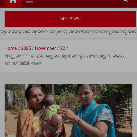
ତାଜା ଖବର
 ଜିଦ୍ ଧରିଲା ପରେ ଓଭରବ୍ରିଜ ଉପରୁ ବାଇକରୁ ଠେଲିଦେଲା ପ୍ରେମିକ !
Home
2025
November
22
ଅସ୍ୱାଭାବବିକ ଭାବରେ ଶିଶୁ ର ଅଣ୍ଟାରେ ବଢୁଛି ମାଂସ ପିଣ୍ଡୁଳା ,ଚିକିତ୍ସା
ରେ ଅର୍ଥ ସାଜିଛି ବାଧକ