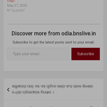
ଚକ୍ର
May 27, 2025
In "କନ୍ଧମାଳ"
Discover more from odia.bnslive.in
Subscribe to get the latest posts sent to your email.
Type your email…
Subscribe
Post
ଖଜୁରୀପଡ଼ା ଆର୍ ଏସ ଏସ ପୂର୍ବତନ ଖଣ୍ଡ ସଂଘ ଚାଳକ କିଶୋର
navigation
ଚନ୍ଦ୍ର ତ୍ରିପାଠୀଙ୍କ ବିୟୋଗ ।