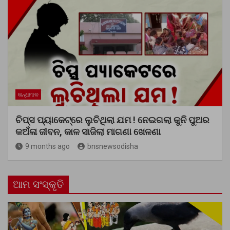
କନ୍ଧମାଳ
ଚିପ୍ସ ପ୍ୟାକେଟ୍‌ରେ ଲୁଚିଥିଲା ଯମ ! ନେଇଗଲା କୁନି ପୁଅର
କଅଁଳା ଜୀବନ, କାଳ ସାଜିଲା ମାଗଣା ଖେଳଣା
9 months ago
bnsnewsodisha
ଆମ ସଂସ୍କୃତି