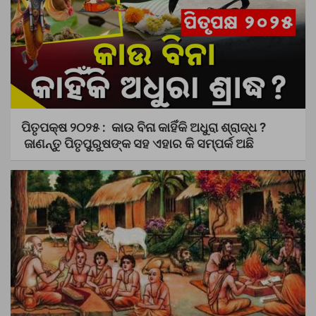
ପିତୃପକ୍ଷ ୨୦୨୫ : କାଉ ବିନା କାହିଁକି ଅଧୁରା ଶ୍ରାଦ୍ଧ ?
ଜାଣନ୍ତୁ ପିତୃପୁରୁଷଙ୍କ ସହ ଏହାର କି ସମ୍ପର୍କ ଅଛି