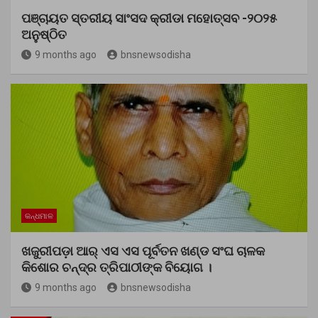
ପଞ୍ଚାୟତ ସ୍ତରୀୟ ସାଂସଦ କ୍ରୀଡା ମହୋତ୍ସବ -୨୦୨୫
ଅନୁଷ୍ଠିତ
9 months ago
bnsnewsodisha
କନ୍ଧମାଳ
ଖଜୁରୀପଡ଼ା ଆର୍ ଏସ ଏସ ପୂର୍ବତନ ଖଣ୍ଡ ସଂଘ ଚାଳକ
କିଶୋର ଚନ୍ଦ୍ର ତ୍ରିପାଠୀଙ୍କ ବିୟୋଗ ।
9 months ago
bnsnewsodisha