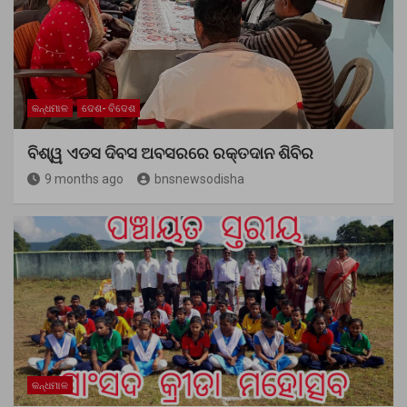
କନ୍ଧମାଳ
ଦେଶ- ବିଦେଶ
ବିଶ୍ୱ ଏଡସ ଦିବସ ଅବସରରେ ରକ୍ତଦାନ ଶିବିର
9 months ago
bnsnewsodisha
କନ୍ଧମାଳ