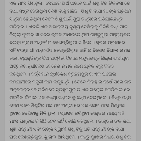
ଏକ ମାଂସ ପିଣ୍ଡୁଳା ।ସେପଟେ ଅର୍ଥ ଅଭାବ ପାଇଁ ଶିଶୁ ଟିର ଚିକିତ୍ସା ରେ
ବାଧା ସୃଷ୍ଟି ହେଉଥିବା ଦେଖି ବାକୁ ମିଳିଛି। ଶିଶୁ ଟି ବାପା ମା ଙ୍କ ପ୍ରଥମ
ସନ୍ତାନ ହୋଇଥିବା ବେଳେ ଶିଶୁ ପାଇଁ ପୁରା ଚିନ୍ତାରେ ପଡିଯାଇଛନ୍ତି
ପରିବାର । ଏଭଳି ଏକ ଅଭାବନୀୟ ଦୃଶ୍ୟ ଦେଖିବାକୁ ମିଳିଛି କନ୍ଧମାଳ
ଜିଲ୍ଲା ଫୁଲବାଣୀ ସଦର ବ୍ଲକ ଅଧୀନରେ ଥିବା ଗଞ୍ଜୁଗୁଡ଼ା ପଞ୍ଚାୟତର
ବଇଡ଼ା ଗ୍ରାମ ଅନ୍ତର୍ଗତ କେଣ୍ଡ୍ରିଗୁଡା ସାହିରେ । ସୂଚନା ପ୍ରକାରେ
ଏହି ବଇଡ଼ା ଗାଁ ଅନ୍ତର୍ଗତ କେଣ୍ଡ୍ରିଗୁଡା ସାହି ର ବିନୋଦ ଦିଗାଲ ନାମକ
ଜଣେ ବ୍ୟକ୍ତିଙ୍କ ଝିଅ ପଦ୍ମିନୀ ଦିଗାଲ ମୟୁରଭଞ୍ଜ ଜିଲ୍ଲା ଝାସୀପୁରା
ଅଞ୍ଚଳର ହୃଷୀକେଶ ବେହେରା ନାମକ ଜଣେ ଯୁବକ ଙ୍କୁ ବିବାହ
କରିଥିଲେ । ବର୍ତ୍ତମାନ ହୃଷୀକେଶ ବ୍ରହ୍ମପୁର ର ଏକ ଘରୋଇ
କମ୍ପାନୀରେ ମଜୁରୀ କାମ କରୁଛନ୍ତି । ତେବେ ବିବାହ ର ବର୍ଷେ ପରେ ଗତ
ଅକ୍ଟୋବର ୧୭ ତାରିଖରେ ବ୍ରହ୍ମପୁର ର ଏକ ଘରୋଇ ମେଡିକାଲ ରେ
ପଦ୍ମିନୀ ଦିଗାଲ ଏକ କନ୍ୟା ସନ୍ତାନ କୁ ଜନ୍ମ ଦେଇଥିଲେ । କିନ୍ତୁ ଜନ୍ମ
ହେବା ପରେ ଶିଶୁଟିର ପଛ ପଟ ଅଣ୍ଟା ରେ ଏକ ଛୋଟ ମାଂସ ପିଣ୍ଡୁଳା
ଥିବାର ଦେଖିବାକୁ ମିଳି ଥିଲା । ପ୍ରସବ କରିଥିବା ଡାକ୍ତର ମଧ୍ୟ ଏହି
ମାଂସ ପିଣ୍ଡୁଳା ଟି କିଛି ହେବ ନାହିଁ ବୋଲି କହିଥିଲେ । ଡାକ୍ତର ଙ୍କ କଥା
ଶୁଣି ପଦ୍ମିନୀ ଏବଂ ତାଙ୍କ ସ୍ୱାମୀ ଶିଶୁ ଟିକୁ ଧରି ପଦ୍ମିନୀ ଙ୍କ ବାପା
ଘର କେଣ୍ଡ୍ରିଗୁଡା କୁ ଚାଲି ଆସିଥିଲେ । କିନ୍ତୁ ଦୁଃଖର ବିଷୟ ଶିଶୁ ଟିର