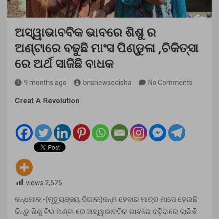
ଅସ୍ୱାଭାବବିକ ଭାବରେ ଶିଶୁ ର
ଅଣ୍ଟାରେ ବଢୁଛି ମାଂସ ପିଣ୍ଡୁଳା ,ଚିକିତ୍ସା
ରେ ଅର୍ଥ ସାଜିଛି ବାଧକ
9 months ago
bnsnewsodisha
No Comments
Creat A Revolution
views
2,525
କନ୍ଧମାଳ:-(ମୃତ୍ୟୁଞ୍ଜୟ ଦିଗାଲ)ଜନ୍ମ ହେବାର ମାତ୍ର ମାସେ ହେଉଛି
କିନ୍ତୁ ଶିଶୁ ଟିର ଅଣ୍ଟା ରେ ଅସ୍ୱାଭାବବିକ ଭାବରେ ବଢ଼ିବାରେ ଲାଗିଛି